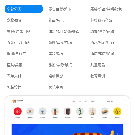
全部分类
零售百货/超市
服装/饰品/鞋帽/箱包
宠物/鲜花
礼品/玩具
科技数码产品
家具/ 居家用品
烘焙/咖啡奶茶/餐饮
瑜伽/健身/运动
五金/卫浴用品
茶叶/畜牧/农场
酒水/啤酒/红酒
眼镜/自行车
美妆/假发
酒店/旅店/民宿
医院/美容
旅游/票务/景点
儿童用品
表单支付
婚纱摄影
教育培训
包装设计
跨境电商