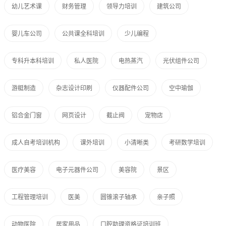
幼儿艺术课
财务管理
领导力培训
建筑公司
婴儿车公司
公共课全科培训
少儿编程
专科升本科培训
私人医院
电热蒸汽
光伏组件公司
游艇制造
杂志设计印刷
仪器配件公司
空中瑜伽
铝合金门窗
网页设计
截止阀
宠物店
成人自考培训机构
课外培训
小清晰类
考研数学培训
医疗美容
电子元器件公司
美容院
景区
工程管理培训
医美
圆锥滚子轴承
亲子照
动物医院
居家用品
口腔助理资格证培训班