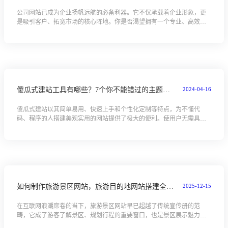
公司网站已成为企业扬帆远航的必备利器。它不仅承载着企业形象，更
是吸引客户、拓宽市场的核心阵地。你是否渴望拥有一个专业、高效的
地产沙盘企业网站，却对如何搭建束手无策？此刻，本全攻略为你指明
方向。从网站基...
2024-04-16
傻瓜式建站工具有哪些？7个你不能错过的主题网站模板！可视化在线编辑网站
傻瓜式建站以其简单易用、快速上手和个性化定制等特点，为不懂代
码、程序的人搭建美观实用的网站提供了极大的便利。使用户无需具备
专业的前端开发知识，也不需要雇佣专业的网站开发人员，即可快速搭
建一个符合自己需...
2025-12-15
如何制作旅游景区网站，旅游目的地网站搭建全攻略教程
在互联网浪潮席卷的当下，旅游景区网站早已超越了传统宣传册的范
畴，它成了游客了解景区、规划行程的重要窗口，也是景区展示魅力、
吸引游客的关键平台。你是否渴望拥有一个既美观又实用，能精准触达