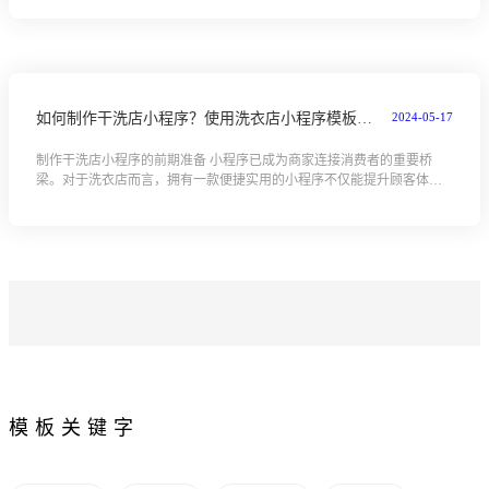
目标游客的旅游目...
2024-05-17
如何制作干洗店小程序？使用洗衣店小程序模板快速制作
制作干洗店小程序的前期准备 小程序已成为商家连接消费者的重要桥
梁。对于洗衣店而言，拥有一款便捷实用的小程序不仅能提升顾客体
验，还能扩大品牌影响力。在着手制作洗衣店小程序之前，充分的前期
准备是不可或缺...
模板关键字