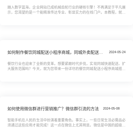
踏入数字蓝海，企业网站已成机械齿轮行业的硬核引擎！不再满足于平凡展
示，您渴望的是一个能精准传达专业、彰显实力的在线门户。本教程，就是
那把开启您网站成功之门的"铁锤特榔头"。从零到一，覆盖建站全链路：
从...
如何制作餐饮同城配送小程序商城，同城外卖配送小程序搭建全攻略教程
2024-05-24
餐饮行业也迎来了全新的变革。想要紧跟时代步伐，实现同城快速配送、扩
大服务范围吗？今天，就为您带来一份详尽的餐饮同城配送小程序商城搭建
全攻略。从需求分析到技术选型，从界面设计到功能实现，我们将一步步带
您...
如何使用微信群进行营销推广？微信群引流的方法
2024-05-08
智能手机在人民的生活中扮演着重要角色。事实上，一些日常生活必需品必
须通过这些应用才能完成！这一点在微信上尤其明显。微信是中国的超级应
用，每天有数百万的人将其用于许多不同的目的。使微信成为超级力量的原