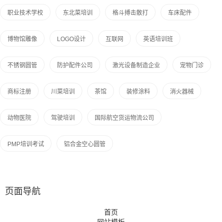
职业技术学校
东北菜培训
格斗搏击散打
车床配件
博物馆雕像
LOGO设计
互联网
英语培训班
不锈钢圆管
防护配件公司
激光设备制造企业
宠物门诊
商标注册
川菜培训
茶馆
装修涂料
消火器械
动物医院
驾驶培训
国际航空货运物流公司
PMP培训考试
铝合金空心圆管
页面导航
首页
网站模板