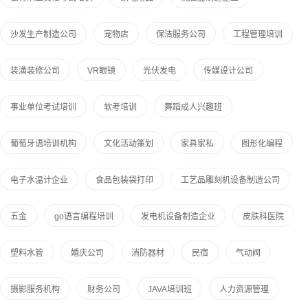
沙发生产制造公司
宠物店
保洁服务公司
工程管理培训
装潢装修公司
VR眼镜
光伏发电
传媒设计公司
事业单位考试培训
软考培训
舞蹈成人兴趣班
葡萄牙语培训机构
文化活动策划
家具家私
图形化编程
电子水温计企业
食品包装袋打印
工艺品雕刻机设备制造公司
五金
go语言编程培训
发电机设备制造企业
皮肤科医院
塑料水管
婚庆公司
消防器材
民宿
气动阀
摄影服务机构
财务公司
JAVA培训班
人力资源管理