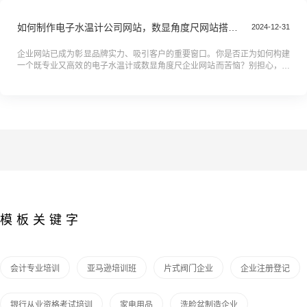
如何制作电子水温计公司网站，数显角度尺网站搭建全攻略教程
2024-12-31
企业网站已成为彰显品牌实力、吸引客户的重要窗口。你是否正为如何构建
一个既专业又高效的电子水温计或数显角度尺企业网站而苦恼？别担心，这
份全攻略教程正是你的救星！从网站的基础架构到深度优化，从视觉设计到
用...
模板关键字
会计专业培训
亚马逊培训班
片式阀门企业
企业注册登记
银行从业资格考试培训
家电用品
洗脸盆制造企业