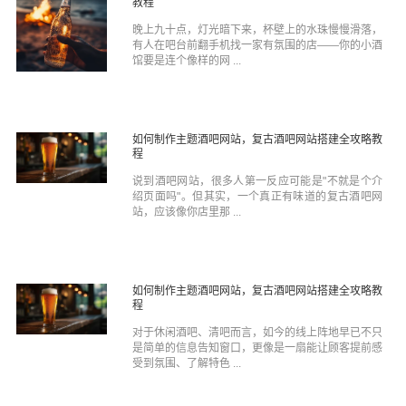
教程
晚上九十点，灯光暗下来，杯壁上的水珠慢慢滑落，
有人在吧台前翻手机找一家有氛围的店——你的小酒
馆要是连个像样的网 ...
如何制作主题酒吧网站，复古酒吧网站搭建全攻略教
程
说到酒吧网站，很多人第一反应可能是"不就是个介
绍页面吗"。但其实，一个真正有味道的复古酒吧网
站，应该像你店里那 ...
如何制作主题酒吧网站，复古酒吧网站搭建全攻略教
程
对于休闲酒吧、清吧而言，如今的线上阵地早已不只
是简单的信息告知窗口，更像是一扇能让顾客提前感
受到氛围、了解特色 ...