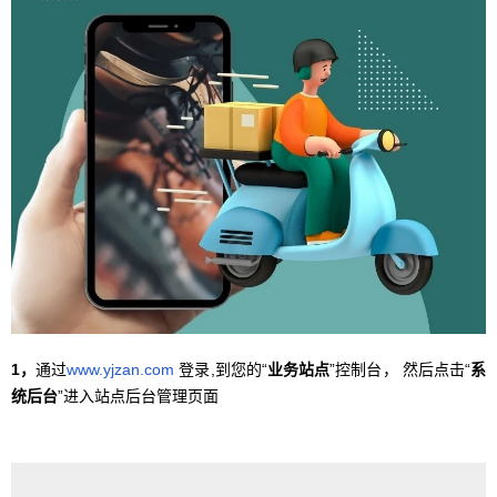
1，
通过
www.yjzan.com
登录,到您的“
业务站点
”控制台， 然后点击“
系
统后台
”进入站点后台管理页面