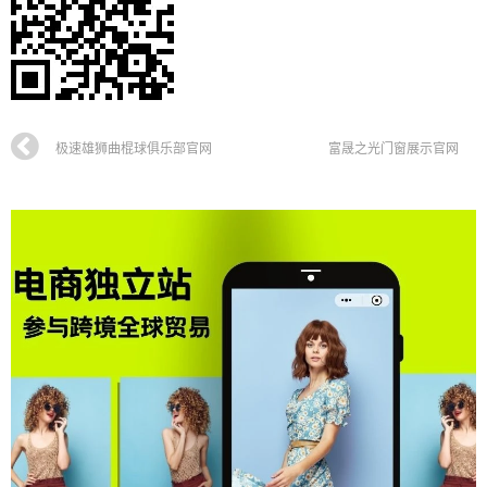
极速雄狮曲棍球俱乐部官网
富晟之光门窗展示官网