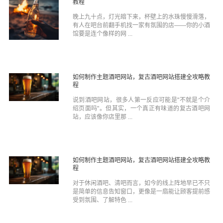
教程
晚上九十点，灯光暗下来，杯壁上的水珠慢慢滑落，
有人在吧台前翻手机找一家有氛围的店——你的小酒
馆要是连个像样的网 ...
如何制作主题酒吧网站，复古酒吧网站搭建全攻略教
程
说到酒吧网站，很多人第一反应可能是"不就是个介
绍页面吗"。但其实，一个真正有味道的复古酒吧网
站，应该像你店里那 ...
如何制作主题酒吧网站，复古酒吧网站搭建全攻略教
程
对于休闲酒吧、清吧而言，如今的线上阵地早已不只
是简单的信息告知窗口，更像是一扇能让顾客提前感
受到氛围、了解特色 ...