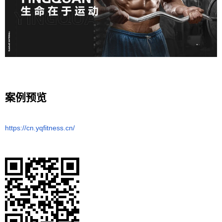
案例预览
https://cn.yqfitness.cn/