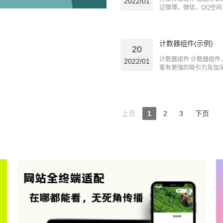
2022/01
过微博，微信，QQ空间，
计数器组件(示例)
20
计数器组件 计数器组
2022/01
客有更强的吸引力及加深对
上页
1
2
3
下页