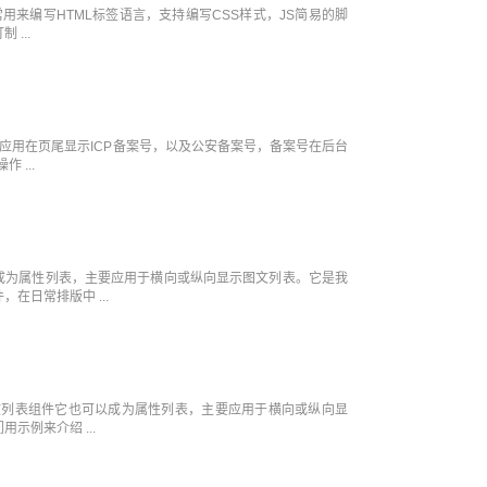
件常用来编写HTML标签语言，支持编写CSS样式，JS简易的脚
...
主要应用在页尾显示ICP备案号，以及公安备案号，备案号在后台
 ...
成为属性列表，主要应用于横向或纵向显示图文列表。它是我
在日常排版中 ...
图文列表组件它也可以成为属性列表，主要应用于横向或纵向显
示例来介绍 ...