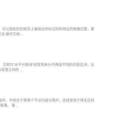
件，可以轻松的在网页上展现出你标记的的地址的地理位置，更
 操作文档 ...
，又称为"水平分割线"经常用来分开两组不同的内容区间，比
落之间的 ...
隔组件，作用在于将两个节点内容分隔开；还经常用于将无任何
。 操 ...