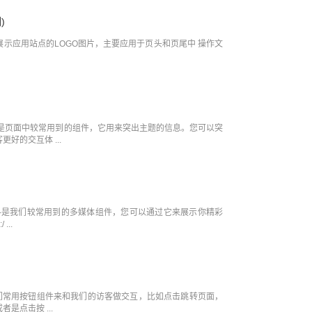
)
于展示应用站点的LOGO图片，主要应用于页头和页尾中 操作文
件是页面中较常用到的组件，它用来突出主题的信息。您可以突
好的交互体 ...
件-是我们较常用到的多媒体组件，您可以通过它来展示你精彩
...
我们常用按钮组件来和我们的访客做交互，比如点击跳转页面，
是点击按 ...