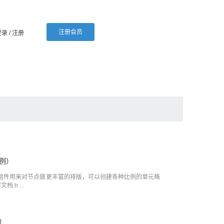
注册会员
登录
/ 注册
例）
格组件用来对节点做更丰富的排版，可以创建各种比例的单元格
 h ...
）