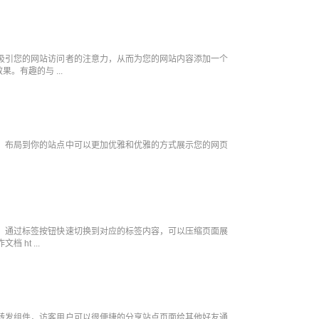
以吸引您的网站访问者的注意力，从而为您的网站内容添加一个
。有趣的与 ...
件，布局到你的站点中可以更加优雅和优雅的方式展示您的网页
件，通过标签按钮快速切换到对应的标签内容，可以压缩页面展
 ht ...
享转发组件，访客用户可以很便捷的分享站点页面给其他好友通