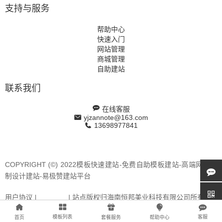
支持与服务
帮助中心
快速入门
网站管理
商城管理
自助建站
联系我们
在线客服
yjzannote@163.com
13698977841
COPYRIGHT (©) 2022模板快速建站-免费自助模板建站-高端网站定
制设计建站-易极赞建站平台
用户协议 |
站点地图
| 站点版权归海南恒邦美业科技有限公司所有
模板列表
客服
公安备案 46010702000132
琼ICP备2024044118号-1
首页
套餐服务
帮助中心