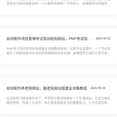
否还在为如何搭建这样一个小程序而烦恼？不用担心，本教程将为你提供从
零到一的全面搭建攻略。无论你是服装行业的新手还是老手，都能轻松上
手，...
如何制作项目管理考试培训机构网站，PMP考试培训学校网站搭建全攻略教程
2024-08-22
PMP考试培训学校网站搭建全攻略教程来啦！在数字化浪潮中，一个专业且
吸引人的网站是PMP培训机构脱颖而出的关键。本教程将引领您从零开始，
步步为营，打造集品牌展示、学员吸引于一体的完美网站。从架构设计到...
如何制作养老院网站，敬老院网站搭建全攻略教程
2025-06-10
在互联网飞速发展的当下，养老院与敬老院拥有一个专属网站，已成为展示
服务特色、传递人文关怀、吸引更多家庭关注的重要窗口。它不仅是机构形
象的线上名片，更是连接老人、家属与养老服务的桥梁。你是否正为如何搭
建...