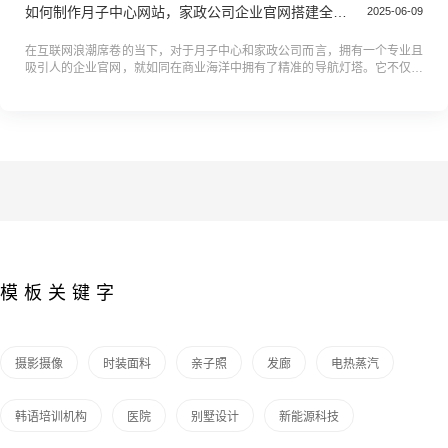
如何制作月子中心网站，家政公司企业官网搭建全攻略教程
2025-06-09
在互联网浪潮席卷的当下，对于月子中心和家政公司而言，拥有一个专业且
吸引人的企业官网，就如同在商业海洋中拥有了精准的导航灯塔。它不仅是
企业实力与服务的直观展示窗口，更是吸引客户、提升品牌影响力的重要利
器...
模板关键字
摄影摄像
时装面料
亲子照
发廊
电热蒸汽
韩语培训机构
医院
别墅设计
新能源科技