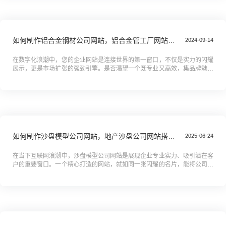
如何制作铝合金钢材公司网站，铝合金管工厂网站搭建全攻略教程
2024-09-14
在数字化浪潮中，您的企业网站是连接世界的第一窗口，不仅是实力的闪耀
展示，更是市场扩张的强劲引擎。是否渴望一个既专业又高效，集品牌魅力
与用户体验于一身的在线门户？'如何制作铝合金钢材公司网站，铝合金管
工...
如何制作沙盘模型公司网站，地产沙盘公司网站搭建全攻略教程
2025-06-24
在当下互联网浪潮中，沙盘模型公司网站是展现企业专业实力、吸引潜在客
户的重要窗口。一个精心打造的网站，就如同一张闪耀的名片，能将公司的
精湛工艺、创新理念和优质服务直观地呈现给目标受众。你是否渴望拥有一
个...