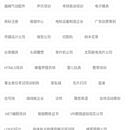
器械气动配件
声乐培训
考研政治培训
电子模具
商标注册
瑜伽中心
电机设备制造企业
广告创意策划
传媒设计公司
保安公司
切割机
树木花草
仪表模具
头部雕塑
单片机公司
太阳能电池片公司
HTML5培训
蜂蜜养殖农场
婴儿玩具
教育培训
事业单位考试培训机构
家私城
名片打印
医美
信号线
插线板企业
诊所
雅思英语
会场活动策划
.NET编程培训
瑜伽教练证书
VR眼镜虚拟现实公司
LOGO设计
临床执业助理资格证培训班
蜂蜜养殖公司