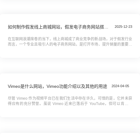
如何制作假发线上商城网站，假发电子商务网站搭建全攻略教程
2025-12-23
在互联网浪潮席卷的当下，线上商城成了商业竞争的新战场，对于假发行业
而言，一个专业且吸引人的电子商务网站，是打开市场、提升销量的重要钥
匙。它不仅是产品展示的橱窗，更是连接商家与消费者的桥梁，承载着品牌
传...
Vimeo是什么网站，Vimeo功能介绍以及其他的用途
2024-04-05
尽管 Vimeo 作为视频平台已在我们生活中存在许久，可惜的是，它并未获
得应有的充分赞誉。虽说 Vimeo 近来已落后于 YouTube，但可以肯定的
是，有一群核心用户在此保持着他们的忠诚度。 ...