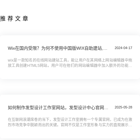
推荐文章
Wix在国内受限？为何不使用中国版WIX自助建站,wix的国产替代工具
2024-04-17
wix是一款知名的在线网站建站工具，能让用户在其网络上网站编辑器中拖
放工具创建HTML5网站。用户可在他们的网站编辑器中加入额外的功能，
例如社交网络按钮、电子商务功能、联系表格、电子报及社群论坛等。 ...
如何制作发型设计工作室网站，发型设计中心官网搭建全攻略教程
2025-05-28
在互联网浪潮席卷的当下，发型设计工作室拥有一个专属官网，已成为在激
烈市场竞争中脱颖而出的关键。官网不仅是工作室形象与实力的直观展示窗
口，更是吸引新客户、提升品牌知名度的重要利器。你是否渴望拥有一个独
具...