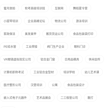
蜜月旅拍
软考高级培训班
互联网
舞蹈夏令营
小提琴培训
企业高峰论坛
物流公司
游泳培训
家政保洁
美发美甲
搬货货运公司
食品包装袋打印
PE给水管
工业焊接
阀门生产企业
眼科门诊
VR眼镜虚拟现实公司
铝合金门窗
日用品模具
休闲会所
计算机职称考试
工业铝合金型材
培训学校
幼儿艺术课
医疗整形公司
汉堡培训
公寓
食品包装设计
嵌入式电子元器件
艺术品展会
二三极管公司
散打