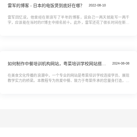
雷军的博客 - 日本的电饭煲到底好在哪？
2022-08-10
雷军回忆说，他曾经在新浪写了半年的博客，说自己一两天就能写一两千
字，应该能在当时的IT博主中排名前十。此外，雷军还花了很长时间在新浪
论坛的IT茶馆栏目。雷军说，20多年前当版主的时候，他每天从早上7点...
如何制作中餐培训机构网站，粤菜培训学校网站搭建全攻略教程
2024-08-08
在美食文化传播的浪潮中，一个专业的网站是粤菜培训学校连接学员、展现
教学实力的桥梁。本教程专为热爱中餐、致力于粤菜传承的您量身打造，从
零基础到精通，全方位解析网站搭建的奥秘。我们将引领您穿越技术迷雾，
从...