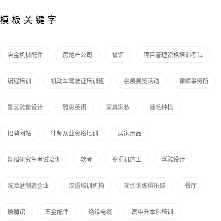
模板关键字
冶金机械配件
房地产公司
餐馆
项目管理资格培训考试
编程培训
机动车驾驶证培训班
会展展览活动
律师事务所
景区雕像设计
雅思英语
家具家私
睫毛种植
招聘网站
律师从业资格培训
居家用品
舞蹈研究生考试培训
软考
挖掘机施工
浮雕设计
洗脸盆制造企业
汉语培训机构
瑜伽训练俱乐部
餐厅
瑜伽馆
五金配件
绝缘电缆
高中升本科培训