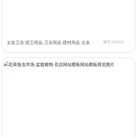
五金卫浴-厨卫用品-卫浴用品-建材用品-五金卫浴-马桶坐便器-浴缸-洗手盆网站模板-官网模板企业模板
编号:000005