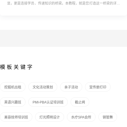
显，更是连接学员、传递知识的桥梁。本教程，就是您打造这一桥梁的详尽
指南。无论您是从零开始，还是寻求网站升级，我们都将一步步带您领略从
规...
模板关键字
挖掘机出租
文化活动策划
亲子活动
宣传册打印
英语兴趣班
PMI-PBA认证培训班
截止阀
美容技师培训班
灯光照明设计
水疗SPA会所
钢管舞