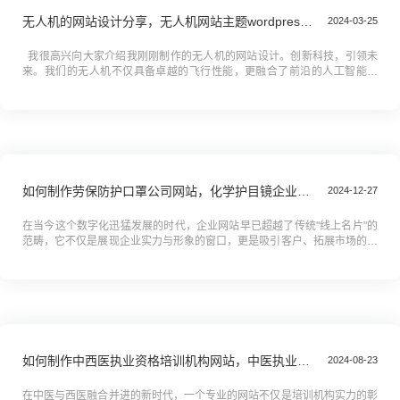
无人机的网站设计分享，无人机网站主题wordpress模板 v2
2024-03-25
我很高兴向大家介绍我刚刚制作的无人机的网站设计。创新科技，引领未
来。我们的无人机不仅具备卓越的飞行性能，更融合了前沿的人工智能技
术。无论是智能追踪、自动避障还是一键返航，都让你在飞行中更加...
如何制作劳保防护口罩公司网站，化学护目镜企业网站搭建全攻略教程
2024-12-27
在当今这个数字化迅猛发展的时代，企业网站早已超越了传统"线上名片"的
范畴，它不仅是展现企业实力与形象的窗口，更是吸引客户、拓展市场的重
要利器。你是否正为如何构建一个专业、高效的劳保防护口罩或化学护目
镜...
如何制作中西医执业资格培训机构网站，中医执业资格考试培训学校网站搭建全攻略教程
2024-08-23
在中医与西医融合并进的新时代，一个专业的网站不仅是培训机构实力的彰