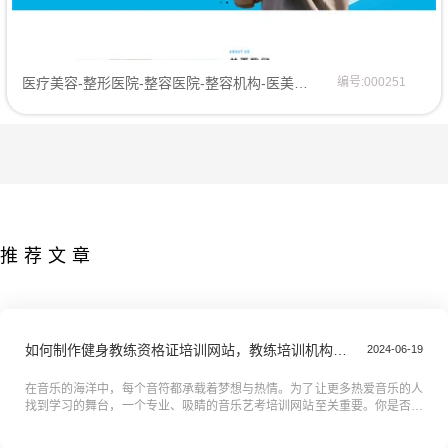
医疗美容-整形医院-整容医院-整容机构-医美加盟-中韩整形-网站模板企业模板
编号:000251
推荐文章
如何制作健身教练资格证培训网站，教练培训机构网站搭建全攻略教程
2024-06-19
在音乐的海洋中，每个音符都承载着梦想与热情。为了让更多热爱音乐的人
找到学习的舞台，一个专业、吸睛的音乐艺考培训网站至关重要。你是否正
为如何搭建这样一个平台而苦恼？本教程将为你揭秘音乐网站搭建的全过
程。...