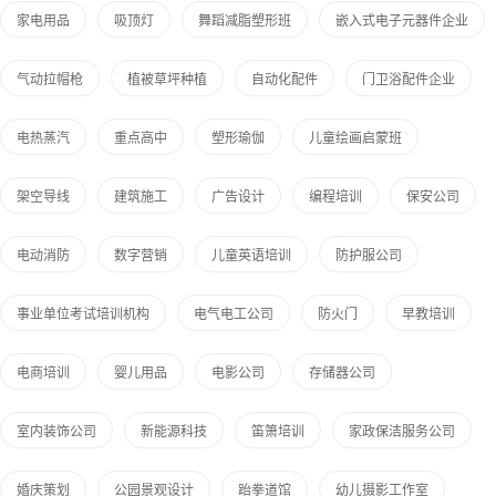
家电用品
吸顶灯
舞蹈减脂塑形班
嵌入式电子元器件企业
气动拉帽枪
植被草坪种植
自动化配件
门卫浴配件企业
电热蒸汽
重点高中
塑形瑜伽
儿童绘画启蒙班
架空导线
建筑施工
广告设计
编程培训
保安公司
电动消防
数字营销
儿童英语培训
防护服公司
事业单位考试培训机构
电气电工公司
防火门
早教培训
电商培训
婴儿用品
电影公司
存储器公司
室内装饰公司
新能源科技
笛箫培训
家政保洁服务公司
婚庆策划
公园景观设计
跆拳道馆
幼儿摄影工作室