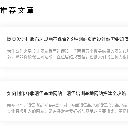
推荐文章
网页设计排版布局规画不踩雷？9种网站页面设计你需要知
为什么你需要设计网站版面？假设一千两百万个搜寻结果的网站布
多，除非你能保证网站能一直位居结果首位，否则人们的注意力很
散；反之，若你的网站版面设计与竞业不同，却又能很好的掌握使
的...
如何制作冬季滑雪基地网站
寒冬已至，滑雪热潮汹涌来袭！对于冬季滑雪基地和滑雪培训基地而
专业且吸引人的网站，是连接滑雪爱好者与基地的重要桥梁，更是
度、吸引学员的绝佳利器。你是否正为搭建这样一个专属网站而毫无头绪