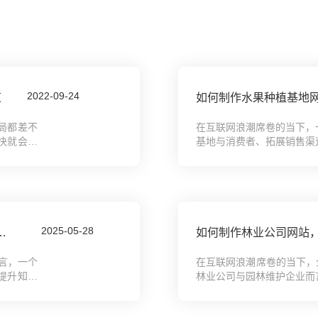
2022-09-24
道
如何制作水果种植基地
局都差不
在互联网浪潮席卷的当下，
快就会消
基地与消费者、拓展销售渠
用者体验
个简单的信息展示窗口，更是
2025-05-28
，滑雪培训基地网站搭建全攻略教程
如何制作林业公司网站
言，一个
在互联网浪潮席卷的当下，
提升知名
林业公司与园林维护企业而
，...
呈现，更是连接客户、拓展业