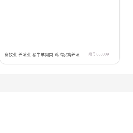
畜牧业-养殖业-猪牛羊肉类-鸡鸭家禽养殖-屠宰厂-肉类加工厂企业网站模板网页模板
编号:000009