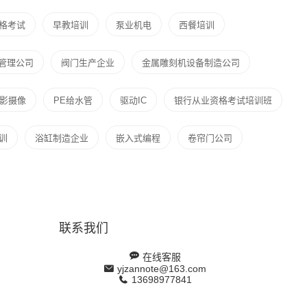
格考试
早教培训
泵业机电
西餐培训
管理公司
阀门生产企业
金属雕刻机设备制造公司
影摄像
PE给水管
驱动IC
银行从业资格考试培训班
训
浴缸制造企业
嵌入式编程
卷帘门公司
联系我们
在线客服
yjzannote@163.com
13698977841