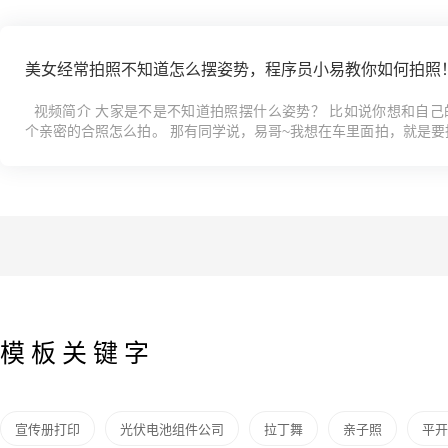
美女经常拍照不知道怎么摆姿势，程序员小易教你如何拍照
视频简介 大家是不是不知道拍照摆什么姿势？ 比如说你想和自己
个亲密的合照怎么拍。 那有同学说，易哥~我想在车里面拍，就是要
宁愿在自行车上面哭，也不愿意做在宝马车...
模板关键字
宣传册打印
光伏电池组件公司
拉丁舞
亲子照
平开