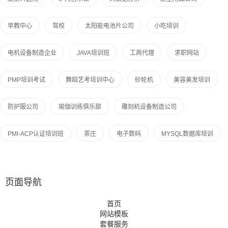
早教中心
驾校
太阳能电池片公司
小吃培训
电机设备制造企业
JAVA培训班
工商代理
求职网站
PMP培训考试
舞蹈艺考培训中心
砂轮机
美容美发培训
防护服公司
瑜伽训练俱乐部
雕刻机设备制造公司
PMI-ACP认证培训班
茶庄
电子数码
MYSQL数据库培训
页面导航
首页
网站模板
套餐服务