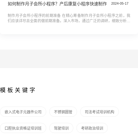
如何制作月子会所小程序？产后康复小程序快速制作
2024-05-17
制作月子会所小程序的前期准备 在精心筹备制作月子会所小程序之前，我
们应该详尽且全面的做前期准备。深入市场，通过广泛的调研，细致分析了
目标用户的需求和偏好，从而明确了小程序的核心功能定位和设计方向。
期...
模板关键字
嵌入式电子元器件公司
不锈钢圆管
司法考试培训机构
口腔执业资格证培训班
驾驶培训
考研政治培训