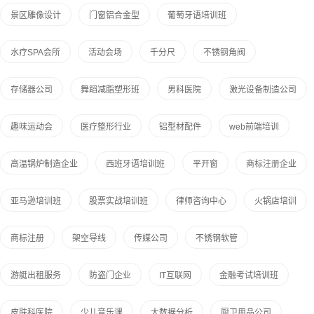
景区雕像设计
门窗铝合金型
葡萄牙语培训班
水疗SPA会所
活动会场
千分尺
不锈钢角阀
存储器公司
舞蹈减脂塑形班
男科医院
激光设备制造公司
趣味运动会
医疗整形行业
铝型材配件
web前端培训
高温锅炉制造企业
西班牙语培训班
平开窗
商标注册企业
亚马逊培训班
股票实战培训班
律师咨询中心
火锅店培训
商标注册
架空导线
传媒公司
不锈钢软管
游艇出租服务
防盗门企业
IT互联网
金融考试培训班
皮肤科医院
少儿音乐课
大数据分析
厨卫用品公司