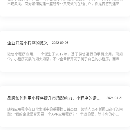
市场风向。面对如何构建一座既专业又高效的在线门户，你是否感到迷茫？
本教程，你的网站搭建宝典，将全程揭秘从零基础搭建到卓越优化的每一
步。...
企业开发小程序的意义
2022-09-06
微信小程序应用，一个诞生于2017年，基于微信运行的手机应用。现如
今，小程序发展的如火如荼，不少企业都开发了属于自己的小程序，而且有
不少企业的小程序也正在筹备当中。为什么现在这么多的企业都需要开发小
程...
品牌如何利用小程序提升市场影响力，小程序的诞生简记
2024-04-21
随着应用程序在日常生活中的重要性日益凸显，营销人员不断提出这样的问
题："我的企业是否需要一个APP应用程序？" 幸运的是，除非你的小型企
业本身就是开发应用程序的，或者你有一支专业的开发团队，否...