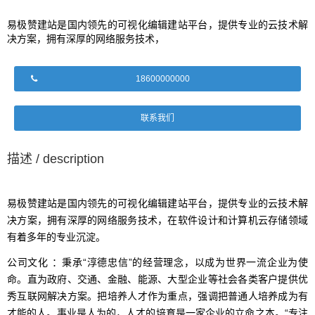
易极赞建站是国内领先的可视化编辑建站平台，提供专业的云技术解
决方案，拥有深厚的网络服务技术，
18600000000
联系我们
描述 / description
易极赞建站是国内领先的可视化编辑建站平台，提供专业的云技术解
决方案，拥有深厚的网络服务技术，在软件设计和计算机云存储领域
有着多年的专业沉淀。
公司文化 ：秉承“淳德忠信”的经营理念，以成为世界一流企业为使
命。直为政府、交通、金融、能源、大型企业等社会各类客户提供优
秀互联网解决方案。把培养人才作为重点，强调把普通人培养成为有
才能的人。事业是人为的，人才的培育是一家企业的立命之本。“专注