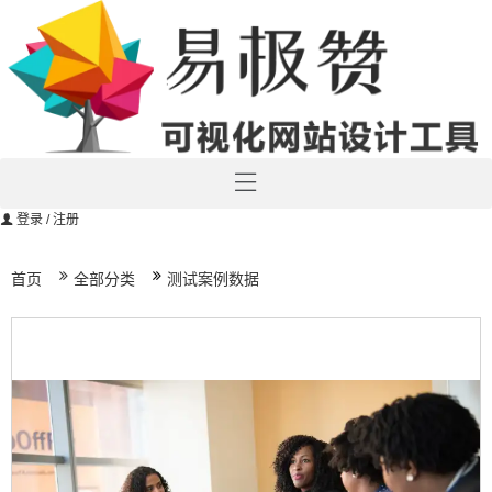
登录
/ 注册
首页
全部分类
测试案例数据