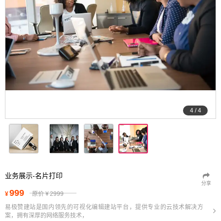
4
/
4
业务展示-名片打印
分享
999
¥
原价
¥
2999
易极赞建站是国内领先的可视化编辑建站平台，提供专业的云技术解决方
案，拥有深厚的网络服务技术，