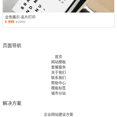
业务展示-名片打印
999
¥
¥
2999
页面导航
首页
网站模板
套餐服务
关于我们
联系我们
帮助中心
模板标签
城市分站
解决方案
企业网站建设方案