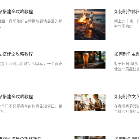
站搭建全攻略教程
如何制作休
页面，音乐刚好自动播放到他最爱的那
晚上九十点，
...
有氛围的店——
站搭建全攻略教程
如何制作主
就是个介绍页面吗"。但其实，一个真正
对于休闲酒吧
像是一扇能让顾
站搭建全攻略教程
如何制作文
地早已不只是简单的信息告知窗口，更
在咖啡香弥漫
...
个精心打造的网
店网站搭建全攻略教程
如何制作咖