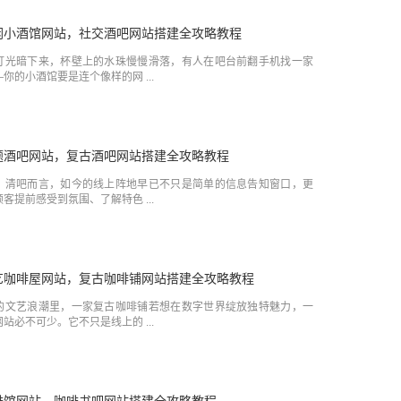
闲小酒馆网站，社交酒吧网站搭建全攻略教程
灯光暗下来，杯壁上的水珠慢慢滑落，有人在吧台前翻手机找一家
你的小酒馆要是连个像样的网 ...
题酒吧网站，复古酒吧网站搭建全攻略教程
、清吧而言，如今的线上阵地早已不只是简单的信息告知窗口，更
客提前感受到氛围、了解特色 ...
艺咖啡屋网站，复古咖啡铺网站搭建全攻略教程
的文艺浪潮里，一家复古咖啡铺若想在数字世界绽放独特魅力，一
站必不可少。它不只是线上的 ...
啡馆网站，咖啡书吧网站搭建全攻略教程