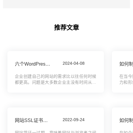
推荐文章
2024-04-08
六个WordPress常见问题，如何优化wordpress性能，如何提升wordpress的加载速度
企业创建自己的网站的需求比以往任何时候
在当今
都更高。问题是大多数企业主没有时间从头
力和形
开始建立网站，更不用说学习编码了。这就
的关键
是网站建设工具的用武之地。 就网站建设软
片，而
件而言，WordPress 是一个领先地位—...
略要。
的企业宣
2022-09-24
网站SSL证书过期会有什么影响？网站安全证书过期会有什么影响？
网站凭证一过期，意味着网站与浏览者之间
在如今