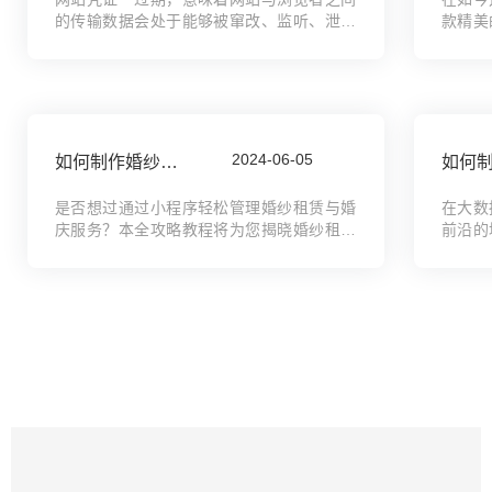
的传输数据会处于能够被窜改、监听、泄漏
款精美
的状态，而浏览器就会在浏览者访问网站之
已然成
前，先以弹跳视窗提示「您连线不是私密连
仅是品
线」等警告，阻止浏览者进入网站，而现在
通互动
一般的浏览...
既专业又
2024-06-05
如何制作婚纱租赁小程序，婚庆服务小程序搭建全攻略教程
是否想过通过小程序轻松管理婚纱租赁与婚
在大数
庆服务？本全攻略教程将为您揭晓婚纱租赁
前沿的
小程序的制作秘诀。从需求分析、界面设计
育资源
到功能实现，我们为您提供详尽的搭建步
领您穿
骤。无需编程经验，只需跟随指南，您便能
现梦想
轻松打造一款...
网站构建