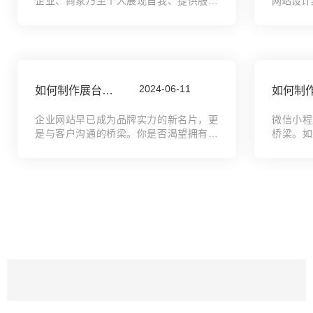
企业、商家乃至个人展现自我、提供服务
网站设计
的不可或缺的平台。然而，从零开始开发
网站的风
一个小程序，对于许多人来说，无疑是一
塞?，这
项既复杂又耗时的挑战。为了应对这一难
我们选了
题，小程序搭建工...
动...
2024-06-11
如何制作展台搭建公司网站，展馆搭建企业网站搭建全攻略教程
企业网站早已成为品牌实力的新名片，更
微信小程
是与客户沟通的桥梁。你是否渴望拥有一
桥梁。如
个专业、高效的企业网站，展现公司风
建一个小
采，吸引更多商机？此刻，这份全攻略将
升销售额
为你揭晓搭建网站的奥秘。从网站布局到
为您提供
内容策划，从用户体验到...
指南，从构