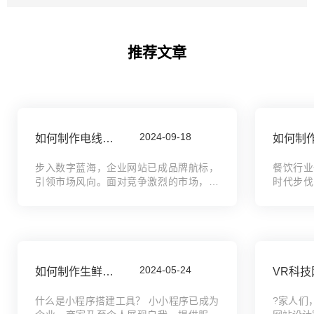
推荐文章
2024-09-18
如何制作电线电缆公司网站，信号线企业网站搭建全攻略教程
步入数字蓝海，企业网站已成品牌航标，
餐饮行业
引领市场风向。面对竞争激烈的市场，一
时代步伐
个专业、吸睛的企业网站是电线电缆与信
范围吗？
号线企业的必备利器。本教程，您的专属
饮同城配
导航图，从零基础到精通，全面解锁网站
求分析到
搭建的秘密。从框架搭...
现，我们将
2024-05-24
如何制作生鲜蔬菜商城小程序模板，同城配送小程序搭建工具
什么是小程序搭建工具？ 小小程序已成为
?家人们