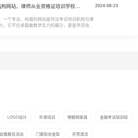
2024-08-23
如何制作司法考试培训机构网站，律师从业资格证培训学校网站搭建全攻略教程
，一个专业、权威的网站是司法考试培训机构与律
片。它不仅承载着教学实力的展示，更是学员信赖
个既能吸引眼球又实用便捷的官网而苦恼？...
LOGO设计
外语培训
物联网家具
金融考试培训班
会展展览活动
门窗铝合金型
开荒清洁