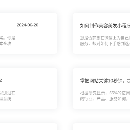
2024-06-20
舞蹈中心培训学校网站搭建全攻略教程
如何制作美容美发小程
梁。你是
您是否梦想在微信上为自己
本全攻略
服务，却对如何下手感到迷
...
们将从零开始，指引您轻松驾
2
掌握网站关键10秒钟，
以通过在
根据研究显示，55%的使
理系统选
的行业、产品、服务如何，
...
使用者的注意力，那么你可以