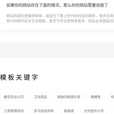
如果你的网站存在下面的情况，那么你的网站需要改版了
网站改版的逻辑很简单，就是为了跟上时代和科技的趋势，很多旧网
现代的网页技术无法相容，甚至不符合使用者需求，因此必须面临改
业要跟大家介绍几个常见的网页改版因素。 网页显示404,...
模板关键字
搬货货运公司
卫浴用品
瑜伽训练俱乐部
格栅管
母
工商管理培训
亚马逊培训班
瑜伽馆
光伏组件公司