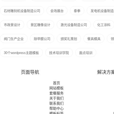
石材雕刻机设备制造公司
会场展台
泰拳
发电机设备制造
市政景设计
景区雕像设计
激光设备制造公司
化工涂料
阀门生产企业
除甲醛公司
颁奖礼策划
餐具模具
领
30个wordpress主题模板
技术培训学院
面点培训
页面导航
解决方
首页
网站模板
套餐服务
关于我们
联系我们
帮助中心
模板标签