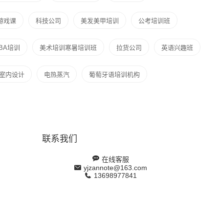
游戏课
科技公司
美发美甲培训
公考培训班
BA培训
美术培训寒暑培训班
拉货公司
英语兴趣班
室内设计
电热蒸汽
葡萄牙语培训机构
联系我们
在线客服
yjzannote@163.com
13698977841