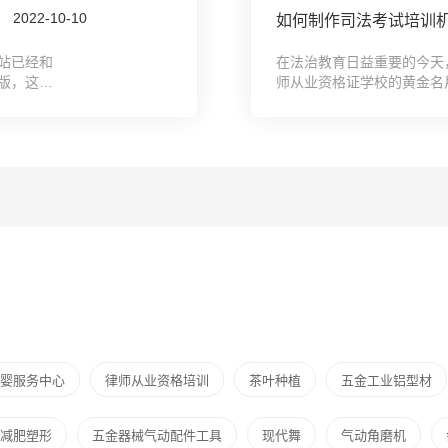
2022-10-10
站已经和
在法治教育日益重要的今天
版，这里
师从业资格证学校的黄金名
的起点。是否正为如何构建一
婴服务中心
律师从业资格培训
茶叶种植
五金工业铝型材
减肥塑形
五金器械气动配件工具
现代舞
气动角磨机