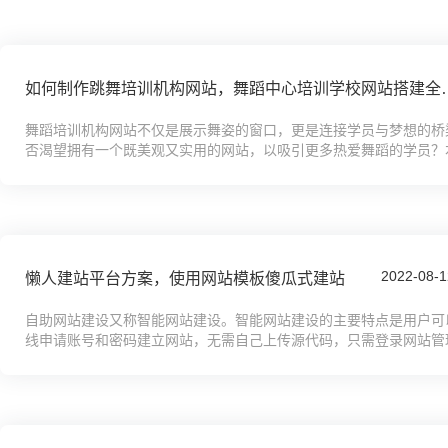
如何制作跳舞培训机构网站，
舞蹈培训机构网站不仅是展示舞姿的窗口，更是连接学员与梦想的桥
否渴望拥有一个既美观又实用的网站，以吸引更多热爱舞蹈的学员？
教程将带你从零开始，深入剖析网站搭建的每一个环节。从基础架构到用
2022-08-1
懒人建站平台方案，使用网站模板傻瓜式建站
自助网站建设又称智能网站建设。智能网站建设的主要特点是用户可
线申请账号和密码建立网站，无需自己上传源代码，只需登录网站管
择网站模板样式，上传文字和图片内容，设置网站栏目，维护网站内容。