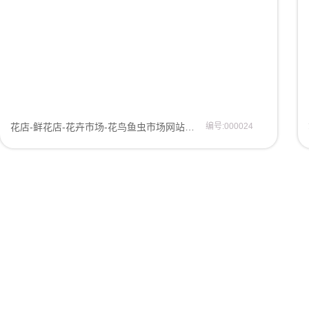
花店-鲜花店-花卉市场-花鸟鱼虫市场网站模板网页模板
编号:000024