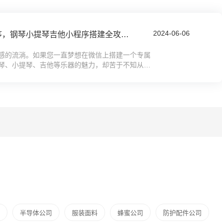
2024-06-06
如何制作音乐乐器小程序，钢琴小提琴吉他小程序搭建全攻略教程
感的流淌。如果您一直梦想在微信上搭建一个专属
琴、小提琴、吉他等乐器的魅力，却苦于不知从何
本全攻略教程将引导您从零起步，轻松搭建...
半导体公司
服装面料
蜂蜜公司
防护配件公司