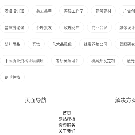
汉语培训班
美发美甲
舞蹈工作室
建筑建材
广告创
普拉提瑜伽
茶叶批发
玫瑰花店
商业会议
雕像设计
婴儿用品
宾馆
艺术品雕像
蜂蜜养殖公司
舞蹈研究
中医执业资格证培训班
考研英语培训
模具开发定制
激光
睫毛种植
页面导航
解决方
首页
网站模板
套餐服务
关于我们