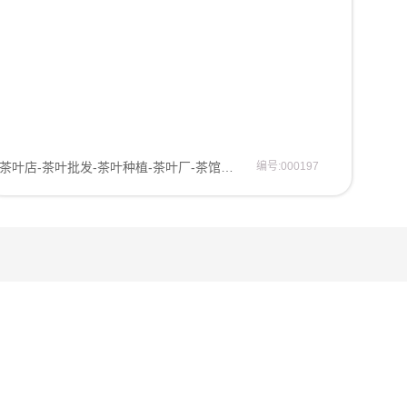
茶叶店-茶叶批发-茶叶种植-茶叶厂-茶馆茶道网站模板企业模板
编号:000197