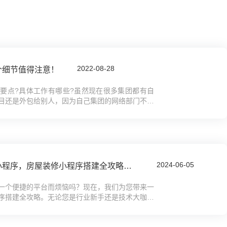
2022-08-28
个细节值得注意！
要点?具体工作有哪些?虽然现在很多集团都有自
目还是外包给别人，因为自己集团的网络部门不像
下面，下面易极赞小编给大家讲一讲关于集...
2024-06-05
如何制作家装服务预约小程序，房屋装修小程序搭建全攻略教程
一个便捷的平台而烦恼吗？现在，我们为您带来一
序搭建全攻略。无论您是行业新手还是技术大咖，
搭建属于自己的房屋装修小程序。从界面设...