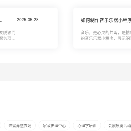
2025-05-28
，冰雪滑雪场地网站搭建全攻略教程
要脱颖而
音乐，是心灵的共鸣，是情
服务项目
的音乐乐器小程序，展示钢
契...
下手，那么，您来对了地方。
蜂蜜养殖农场
家政护理中心
心理学培训
会展展览活动