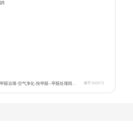
甲醛治理-空气净化-除甲醛--甲醛处理网站模板企业模板
编号:000073