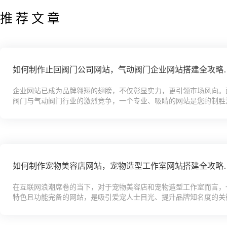
推荐文章
如何制作止回阀门公司网站
企业网站已成为品牌翱翔的翅膀，不仅彰显实力，更引领市场风向。
阀门与气动阀门行业的激烈竞争，一个专业、吸睛的网站是您的制胜
教程，您的网站搭建宝典，从零基础到精通，全方位解析建站奥秘。从创
如何制作宠物美容店网站，
在互联网浪潮席卷的当下，对于宠物美容店和宠物造型工作室而言，
特色且功能完备的网站，是吸引爱宠人士目光、提升品牌知名度的关
它就像是一扇通往宠物时尚世界的虚拟大门，让顾客还未踏入实体店，就