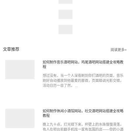
文章推荐
阅读更多>
如何制作音乐酒吧网站，鸡尾酒吧网站搭建全攻略教
程
想过没有，当一个人深夜刷到你们酒吧的页面，音乐
刚好自动播放到他最爱的那首，页面暗调光影交错，
活动日历一目了然， ...
如何制作休闲小酒馆网站，社交酒吧网站搭建全攻略
教程
晚上九十点，灯光暗下来，杯壁上的水珠慢慢滑落，
有人在吧台前翻手机找一家有氛围的店——你的小酒