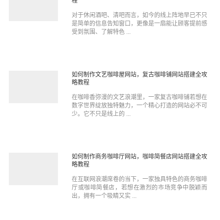
程
对于休闲酒吧、清吧而言，如今的线上阵地早已不只
是简单的信息告知窗口，更像是一扇能让顾客提前感
受到氛围、了解特色 ...
如何制作文艺咖啡屋网站，复古咖啡铺网站搭建全攻
略教程
在咖啡香弥漫的文艺浪潮里，一家复古咖啡铺若想在
数字世界绽放独特魅力，一个精心打造的网站必不可
少。它不只是线上的 ...
如何制作商务咖啡厅网站，咖啡简餐店网站搭建全攻
略教程
在互联网浪潮席卷的当下，一家独具特色的商务咖啡
厅或咖啡简餐店，若想在激烈的市场竞争中脱颖而
出，拥有一个吸睛又实 ...