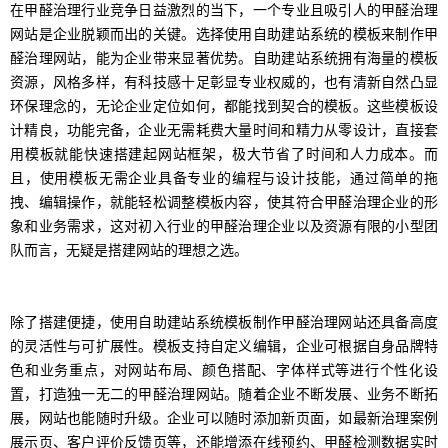
在甲醛治理行业竞争日益激烈的当下，一个专业且吸引人的甲醛治理
网站是企业脱颖而出的关键。选择使用自助建站系统的模板来制作甲
醛治理网站，能为企业带来显著优势。自助建站系统拥有海量的模板
资源，风格多样，有科技感十足彰显专业权威的，也有清新自然凸显
环保理念的，无论企业定位如何，都能找到契合的模板。这些模板设
计精良，功能完备，企业无需耗费大量时间和精力从零设计，直接套
用模板就能快速搭建起网站框架，极大节省了时间和人力成本。而
且，使用模板无需企业具备专业的编程与设计技能，通过简单的拖
拽、编辑操作，就能轻松调整模板内容，使其符合甲醛治理企业的形
象和业务需求，这对初入行业的甲醛治理企业以及资源有限的小型团
队而言，无疑是搭建网站的理想之选。
除了搭建便捷，使用自助建站系统模板制作甲醛治理网站还具备高度
的灵活性与可扩展性。模板支持自定义编辑，企业可根据自身品牌特
色和业务重点，对网站布局、颜色搭配、字体样式等进行个性化设
置，打造独一无二的甲醛治理网站。随着企业不断发展、业务不断拓
展，网站也能随时升级。企业可以随时添加新页面，如最新治理案例
展示页、客户评价反馈页等，还能增添在线预约、甲醛检测数据实时