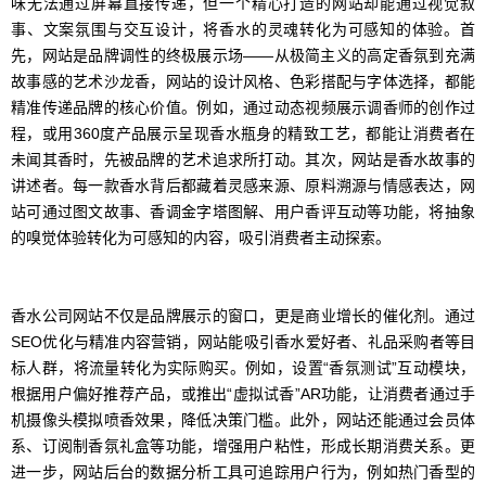
味无法通过屏幕直接传递，但一个精心打造的网站却能通过视觉叙
事、文案氛围与交互设计，将香水的灵魂转化为可感知的体验。首
先，网站是品牌调性的终极展示场——从极简主义的高定香氛到充满
故事感的艺术沙龙香，网站的设计风格、色彩搭配与字体选择，都能
精准传递品牌的核心价值。例如，通过动态视频展示调香师的创作过
程，或用360度产品展示呈现香水瓶身的精致工艺，都能让消费者在
未闻其香时，先被品牌的艺术追求所打动。其次，网站是香水故事的
讲述者。每一款香水背后都藏着灵感来源、原料溯源与情感表达，网
站可通过图文故事、香调金字塔图解、用户香评互动等功能，将抽象
的嗅觉体验转化为可感知的内容，吸引消费者主动探索。
香水公司网站不仅是品牌展示的窗口，更是商业增长的催化剂。通过
SEO优化与精准内容营销，网站能吸引香水爱好者、礼品采购者等目
标人群，将流量转化为实际购买。例如，设置“香氛测试”互动模块，
根据用户偏好推荐产品，或推出“虚拟试香”AR功能，让消费者通过手
机摄像头模拟喷香效果，降低决策门槛。此外，网站还能通过会员体
系、订阅制香氛礼盒等功能，增强用户粘性，形成长期消费关系。更
进一步，网站后台的数据分析工具可追踪用户行为，例如热门香型的