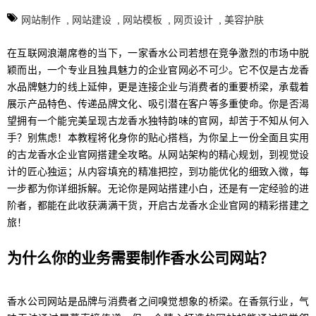
网站制作
,
网站建设
,
网站模板
,
网页设计
,
美容护肤
在互联网浪潮席卷的当下，一家香水公司若想在竞争激烈的市场中脱
颖而出，一个专业且独具魅力的企业官网必不可少。它不仅是古龙香
水品牌魅力的线上延伸，更是连接企业与消费者的重要桥梁，承载着
展示产品特色、传递品牌文化、吸引潜在客户等多重使命。你是否渴
望拥有一个能完美呈现古龙香水独特韵味的官网，却苦于不知从何入
手？别焦虑！本教程将化身你的贴心搭档，为你呈上一份全面且实用
的古龙香水企业官网搭建全攻略。从网站架构的精心规划，到视觉设
计的匠心独运；从内容填充的精准把控，到功能优化的细致入微，每
一步都为你详细拆解。无论你是网站搭建小白，还是有一定经验的进
阶者，都能在此收获满满干货，开启古龙香水企业官网的精彩搭建之
旅！
为什么你的业务需要制作香水公司网站？
香水公司网站是品牌与消费者之间嗅觉想象的桥梁。在香氛行业，气