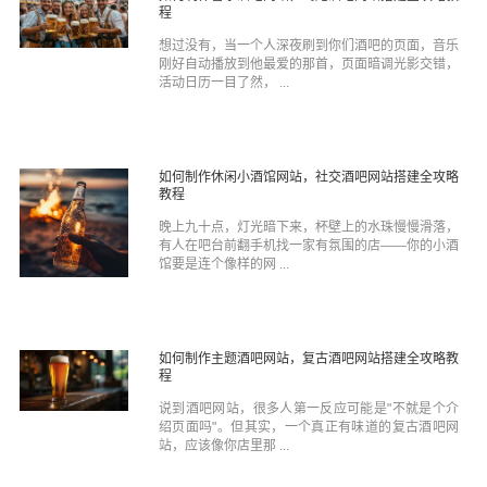
程
想过没有，当一个人深夜刷到你们酒吧的页面，音乐
刚好自动播放到他最爱的那首，页面暗调光影交错，
活动日历一目了然， ...
如何制作休闲小酒馆网站，社交酒吧网站搭建全攻略
教程
晚上九十点，灯光暗下来，杯壁上的水珠慢慢滑落，
有人在吧台前翻手机找一家有氛围的店——你的小酒
馆要是连个像样的网 ...
如何制作主题酒吧网站，复古酒吧网站搭建全攻略教
程
说到酒吧网站，很多人第一反应可能是"不就是个介
绍页面吗"。但其实，一个真正有味道的复古酒吧网
站，应该像你店里那 ...