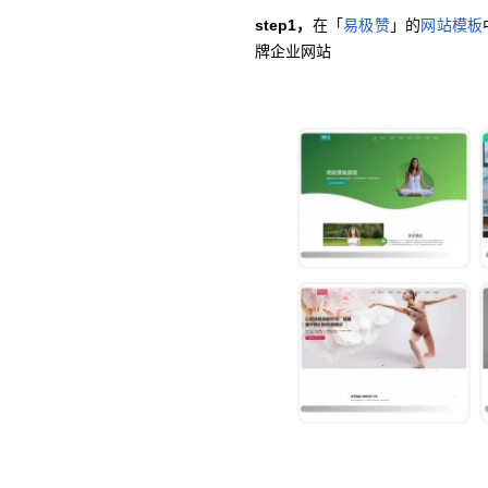
step1，
在「
易极赞
」的
网站模板
牌企业网站