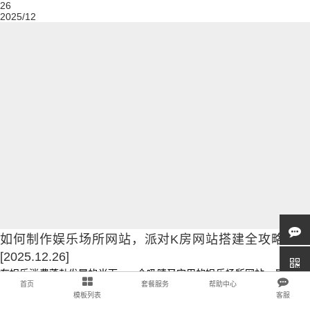
26
2025/12
如何制作娱乐场所网站，派对K房网站搭建全攻略教程
[2025.12.26]
在娱乐消费蓬勃发展的当下，一个吸睛又实用的娱乐场所网站，是派对K
首页
套餐服务
帮助中心
房等娱乐商家在数字世界里的闪亮招牌。它不只是简 ...
模板列表
客服
2025-12-26
阅读更多