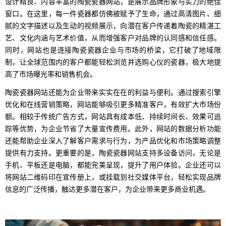
设计精良、内容丰富的陶瓷瓷器网站，是展示品牌形象与实力的绝佳
窗口。在这里，每一件瓷器都仿佛被赋予了生命，通过高清图片、细
腻的文字描述以及生动的视频展示，向潜在客户传递着陶瓷的精湛工
艺、文化内涵与艺术价值，从而增强客户对品牌的认同感和信任感。
同时，网站也是连接陶瓷瓷器企业与市场的桥梁，它打破了地域限
制，让全球范围内的客户都能轻松浏览并选购心仪的瓷器，极大地提
高了市场曝光率和销售机会。
陶瓷瓷器网站还能为企业带来实实在在的利益与便利。通过搜索引擎
优化和在线营销策略，网站能够吸引更多精准客户，有效扩大市场份
额。相较于传统广告方式，网站具有成本低、持续时间长、效果可追
踪等优势，为企业节省了大量宣传费用。此外，网站的数据分析功能
还能帮助企业深入了解客户需求与行为，为产品优化和市场策略调整
提供有力支持。更重要的是，陶瓷瓷器网站支持多设备访问，无论是
手机、平板还是电脑，都能完美呈现，提升了用户体验。企业还可以
将网站二维码印在宣传册上，或挂载到社交媒体平台，轻松实现品牌
信息的广泛传播，触达更多潜在客户，为企业带来更多商业机遇。