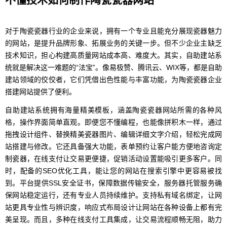
对于陶瓷瓷器行业的企业来说，拥有一个专业且能充分展现瓷器魅力
的网站，是提升品牌形象、拓展业务的关键一步。但不少企业主缺乏
技术知识，担心构建高质量网站成本高、难度大。其实，自助建站系
统就是解决这一难题的“法宝”。像易极赞、腾讯云、WIX等，都是自助
建站领域的佼佼者，它们凭借出色性能与丰富功能，为陶瓷瓷器企业
搭建网站提供了便利。
自助建站系统拥有海量精美模板，涵盖陶瓷瓷器网站所需的各种风
格，操作界面简单直观。即便您不懂编程，也能像拼积木一样，通过
拖拽设计组件、替换精美瓷器图片、编辑详细文字介绍，轻松完成网
站搭建与修改。它还具备强大功能，表单预约让客户能方便地咨询定
制瓷器，在线支付让交易更便捷，促销活动设置能吸引更多客户。同
时，配备的SEO优化工具，能让您的网站在搜索引擎中更容易被找
到。平台提供SSL安全证书，保障数据传输安全，服务器托管服务确
保网站稳定运行，还有专业人员持续维护。支持私有域名绑定，让网
站更具专业性与辨识度，响应式布局设计让网站在各种设备上都有完
美呈现。而且，多种在线支付工具集成，让交易流程顺畅无阻，助力