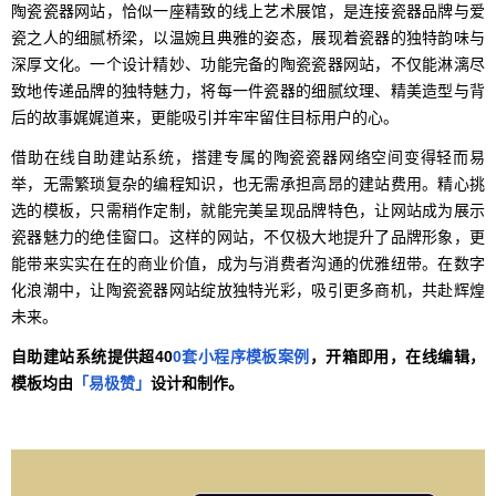
陶瓷瓷器网站，恰似一座精致的线上艺术展馆，是连接瓷器品牌与爱
瓷之人的细腻桥梁，以温婉且典雅的姿态，展现着瓷器的独特韵味与
深厚文化。一个设计精妙、功能完备的陶瓷瓷器网站，不仅能淋漓尽
致地传递品牌的独特魅力，将每一件瓷器的细腻纹理、精美造型与背
后的故事娓娓道来，更能吸引并牢牢留住目标用户的心。
借助在线自助建站系统，搭建专属的陶瓷瓷器网络空间变得轻而易
举，无需繁琐复杂的编程知识，也无需承担高昂的建站费用。精心挑
选的模板，只需稍作定制，就能完美呈现品牌特色，让网站成为展示
瓷器魅力的绝佳窗口。这样的网站，不仅极大地提升了品牌形象，更
能带来实实在在的商业价值，成为与消费者沟通的优雅纽带。在数字
化浪潮中，让陶瓷瓷器网站绽放独特光彩，吸引更多商机，共赴辉煌
未来。
自助建站系统提供超40
0套小程序模板案例
，开箱即用，在线编辑，
模板均由
「易极赞」
设计和制作。