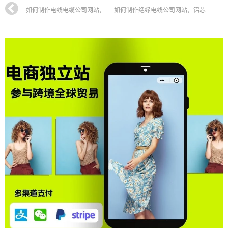
如何制作电线电缆公司网站，信号线企业网站搭建全攻略教程
如何制作绝缘电线公司网站，铝芯绝缘电线企业网站搭建全攻略教程