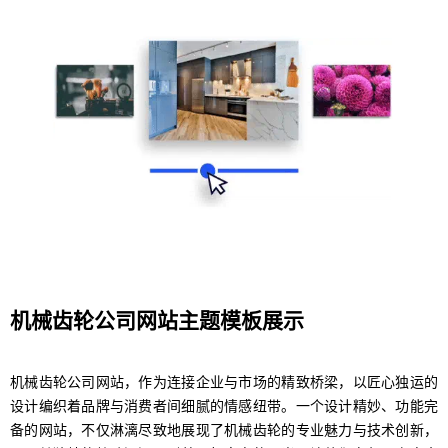
机械齿轮公司网站主题模板展示
机械齿轮公司网站，作为连接企业与市场的精致桥梁，以匠心独运的
设计编织着品牌与消费者间细腻的情感纽带。一个设计精妙、功能完
备的网站，不仅淋漓尽致地展现了机械齿轮的专业魅力与技术创新，