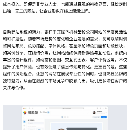
成本投入。即便是非专业人士，也能通过直观的拖拽界面，轻松定制
出独一无二的网站，让企业形象在线上熠熠生辉。
自助建站系统的魅力，更在于其赋予机械齿轮公司网站的高度灵活性
和可扩展性。随着市场趋势的变化和企业发展的需求，您可以随时调
整网站布局、色彩搭配、字体风格，甚至添加特色页面和功能模块，
如案例分享、在线询价等，让网站始终保持新鲜感与互动性。系统内
丰富的设计组件，如动态轮播图、交互式图表、客户评价区等，不仅
提升了用户体验，也有效促进了信息传达与转化。更重要的是，这些
组件的灵活组合，让您的网站在展现专业性的同时，也能彰显品牌的
独特魅力，从而在激烈的市场竞争中脱颖而出，吸引更多潜在客户的
关注与合作。