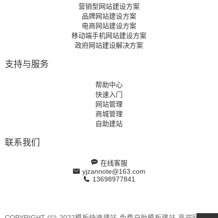
营销型网站建设方案
品牌网站建设方案
电商网站建设方案
移动端手机网站建设方案
政府网站建设解决方案
支持与服务
帮助中心
快速入门
网站管理
商城管理
自助建站
联系我们
在线客服
yjzannote@163.com
13698977841
COPYRIGHT (©) 2022模板快速建站-免费自助模板建站-高端网站定