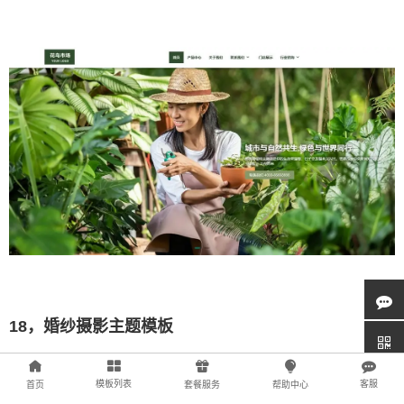
18，婚纱摄影主题模板
花草鱼虫市场网站模板，以清新自然的设计风格，展现市场的生机与
模板列表
客服
首页
套餐服务
帮助中心
活力。模板中，各类花草、观赏鱼、宠物虫蚁的精美图片跃然眼前，